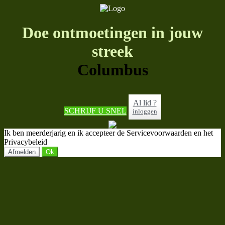
Doe ontmoetingen in jouw
streek
Columbus
Al lid ?
SCHRIJF U SNEL
inloggen
Ik ben meerderjarig en ik accepteer de Servicevoorwaarden en het
Privacybeleid
Afmelden
Ok